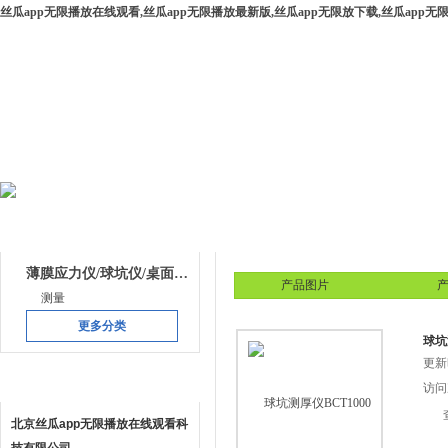
丝瓜app无限播放在线观看,丝瓜app无限播放最新版,丝瓜app无限放下载,丝瓜app
网站首页
公司简介
产品中心
下载中
产品目录
产品中心
薄膜应力仪/球坑仪/桌面级镀膜系统
产品图片
产
测量
更多分类
球坑
更新时
联系方式
访问次
北京丝瓜app无限播放在线观看科