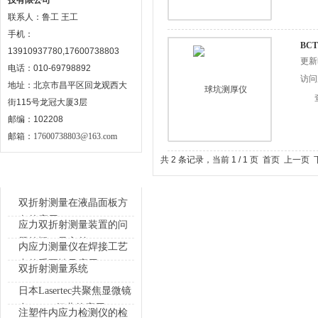
技有限公司
联系人：鲁工 王工
手机：
BC
13910937780,17600738803
更新时
电话：010-69798892
访问次
地址：北京市昌平区回龙观西大
街115号龙冠大厦3层
邮编：102208
邮箱：
17600738803@163.com
共 2 条记录，当前 1 / 1 页 首页 上
相关文章
双折射测量在液晶面板方
向的应用
应力双折射测量装置的问
题答疑（导入前）
内应力测量仪在焊接工艺
中的重要性及应用
双折射测量系统
日本Lasertec共聚焦显微镜
在OLED行业的应用
注塑件内应力检测仪的检