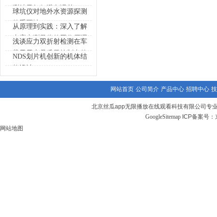
测结果如何避免误差
球坑仪对地外水资源探测
的重要性
从原理到实践：深入了解
内应力测量仪的工作原理
浅谈应力双折射检测在车
载显示产品质量控制中的
NDS划片机创新的机体结
作用
构设计
网站首页
公司简介
产品中心
招聘中心
技
北京丝瓜app无限播放在线观看科技有限公司专
GoogleSitemap
ICP备案号：
网站地图